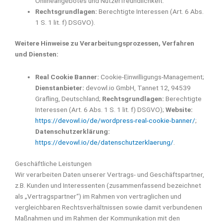
Onlineangebotes und Nutzerfreundlichkeit.
Rechtsgrundlagen:
Berechtigte Interessen (Art. 6 Abs.
1 S. 1 lit. f) DSGVO).
Weitere Hinweise zu Verarbeitungsprozessen, Verfahren
und Diensten:
Real Cookie Banner:
Cookie-Einwilligungs-Management;
Dienstanbieter:
devowl.io GmbH, Tannet 12, 94539
Grafling, Deutschland;
Rechtsgrundlagen:
Berechtigte
Interessen (Art. 6 Abs. 1 S. 1 lit. f) DSGVO);
Website:
https://devowl.io/de/wordpress-real-cookie-banner/
;
Datenschutzerklärung:
https://devowl.io/de/datenschutzerklaerung/
.
Geschäftliche Leistungen
Wir verarbeiten Daten unserer Vertrags- und Geschäftspartner,
z.B. Kunden und Interessenten (zusammenfassend bezeichnet
als „Vertragspartner“) im Rahmen von vertraglichen und
vergleichbaren Rechtsverhältnissen sowie damit verbundenen
Maßnahmen und im Rahmen der Kommunikation mit den