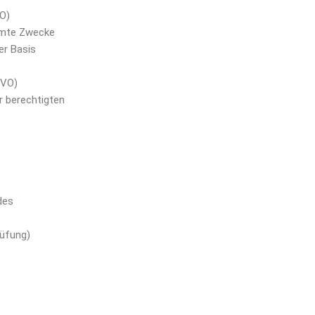
VO)
immte Zwecke
er Basis
GVO)
r berechtigten
des
rüfung)