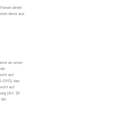
fenen direkt.
mmen diese aus
erne an unser
die
echt auf
DS-GVO), das
Recht auf
ung (Art. 20
 der