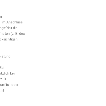
en
t. Im Anschluss
gsfrist die
isten (z. B. des
cksichtigen.
eistung
Bei
zlich kein
z. B.
kunfts- oder
cht