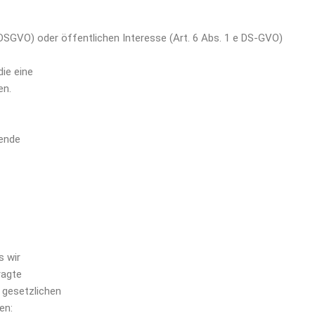
 DSGVO) oder öffentlichen Interesse (Art. 6 Abs. 1 e DS-GVO)
ie eine
en.
gende
s wir
ragte
 gesetzlichen
en: