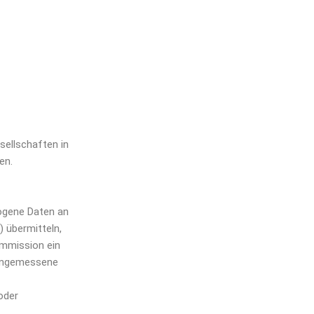
sellschaften in
en.
zogene Daten an
 übermitteln,
ommission ein
 angemessene
oder