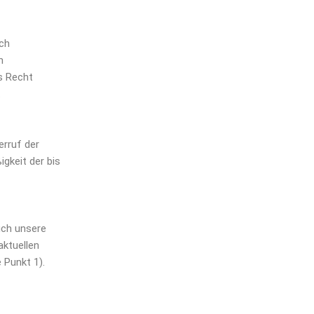
ich
n
s Recht
.
erruf der
igkeit der bis
uch unsere
aktuellen
 Punkt 1).