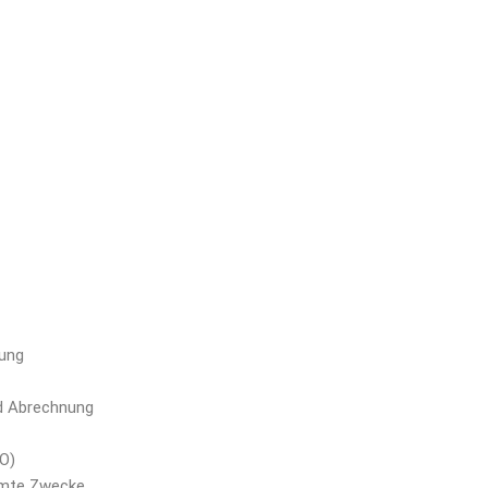
lung
nd Abrechnung
VO)
immte Zwecke