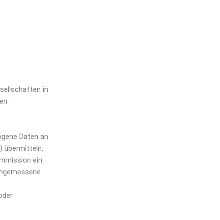
sellschaften in
en.
zogene Daten an
 übermitteln,
ommission ein
 angemessene
oder