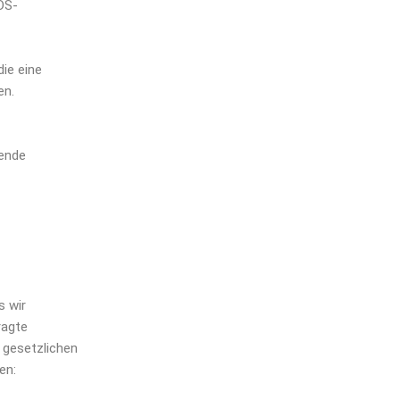
 DS-
ie eine
en.
gende
s wir
ragte
 gesetzlichen
en: