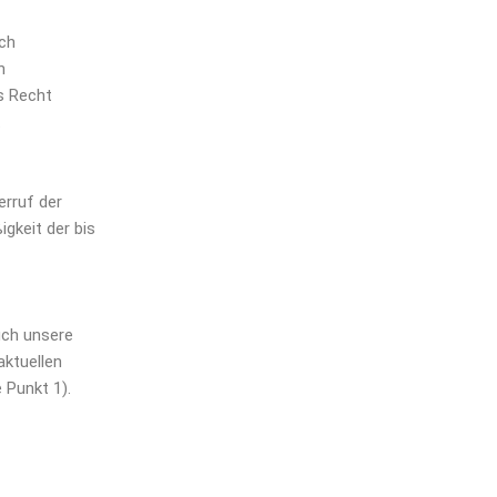
ich
n
s Recht
.
erruf der
igkeit der bis
uch unsere
aktuellen
 Punkt 1).