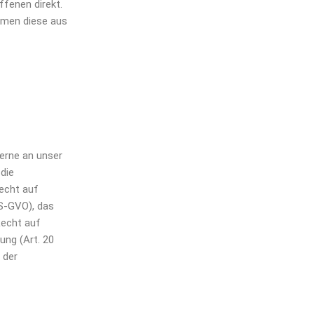
fenen direkt.
mmen diese aus
erne an unser
die
echt auf
DS-GVO), das
Recht auf
ung (Art. 20
 der