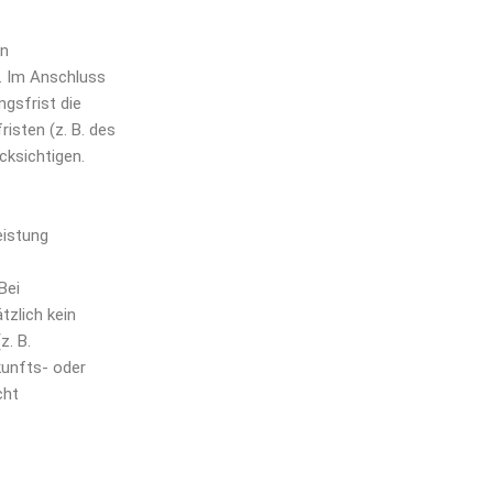
en
t. Im Anschluss
gsfrist die
isten (z. B. des
cksichtigen.
eistung
Bei
zlich kein
z. B.
kunfts- oder
cht