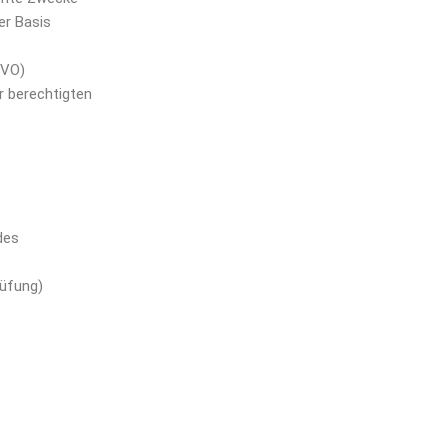
er Basis
GVO)
r berechtigten
des
rüfung)